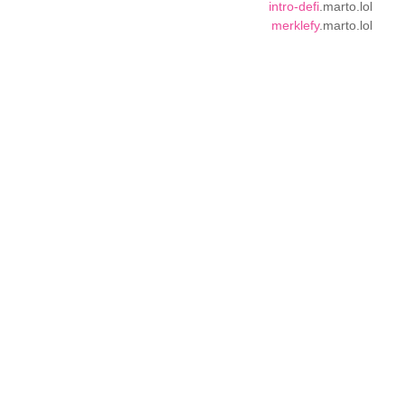
intro-defi
.marto.lol
merklefy
.marto.lol