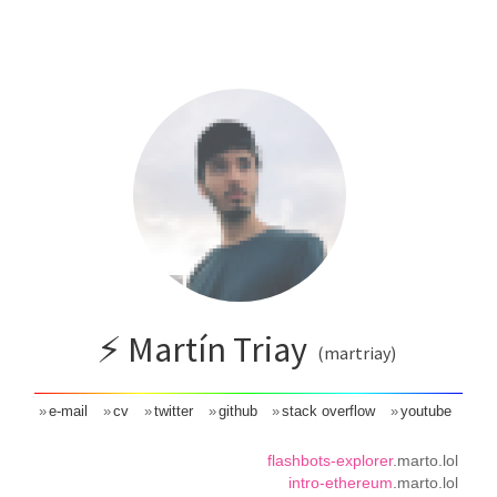
⚡️ Martín Triay
(martriay)
e-mail
cv
twitter
github
stack overflow
youtube
flashbots-explorer
.marto.lol
intro-ethereum
.marto.lol